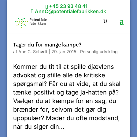
+45 23 93 48 41
AnnC@potentialefabrikken.dk
Tager du for mange kampe?
af
Ann C. Schødt
|
29. jan 2015
|
Personlig udvikling
Kommer du tit til at spille djævlens
advokat og stille alle de kritiske
spørgsmål? Får du at vide, at du skal
tænke positivt og tage ja-hatten på?
Vælger du at kæmpe for en sag, du
brænder for, selvom det gør dig
upopulær? Møder du ofte modstand,
når du siger din...