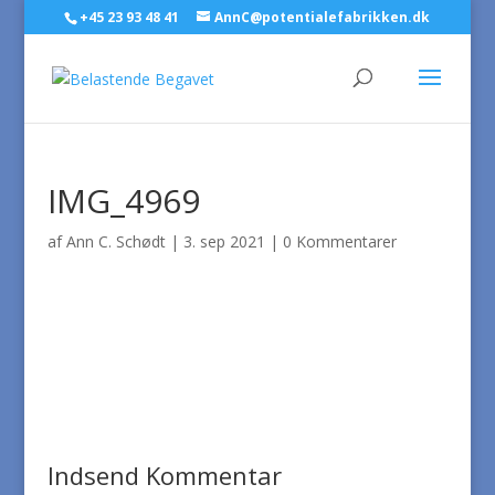
+45 23 93 48 41
AnnC@potentialefabrikken.dk
IMG_4969
af
Ann C. Schødt
|
3. sep 2021
|
0 Kommentarer
Indsend Kommentar