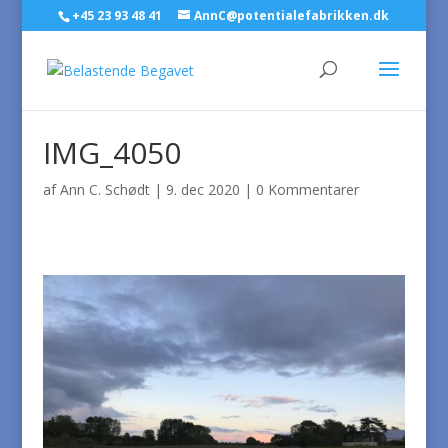
+45 23 93 48 41
AnnC@potentialefabrikken.dk
IMG_4050
af
Ann C. Schødt
|
9. dec 2020
|
0 Kommentarer