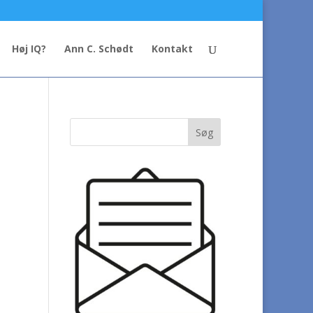
Høj IQ?
Ann C. Schødt
Kontakt