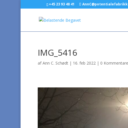
+45 23 93 48 41
AnnC@potentialefabrikk
IMG_5416
af
Ann C. Schødt
|
16. feb 2022
|
0 Kommentare