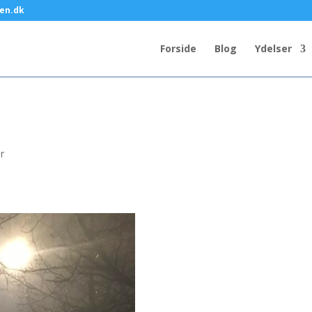
en.dk
Forside
Blog
Ydelser
r