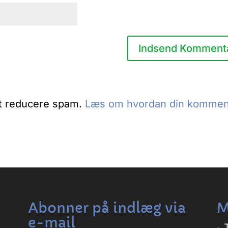
at reducere spam.
Læs om hvordan din kommen
Abonner på indlæg via
M
e-mail