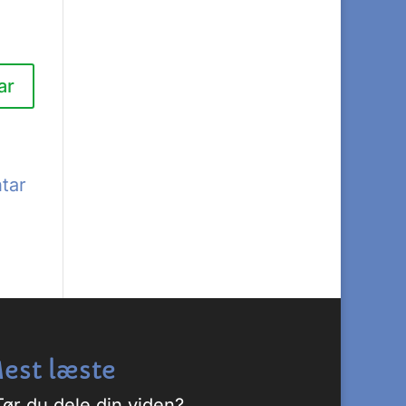
tar
est læste
Tør du dele din viden?