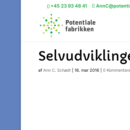
+45 23 93 48 41
AnnC@potentia
Selvudviklin
af
Ann C. Schødt
|
16. mar 2016
|
0 Kommentare