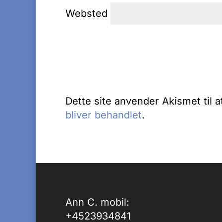
Websted
Dette site anvender Akismet til 
bliver behandlet
.
Ann C. mobil:
+4523934841