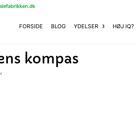
lefabrikken.dk
FORSIDE
BLOG
YDELSER
HØJ IQ?
gens kompas
r