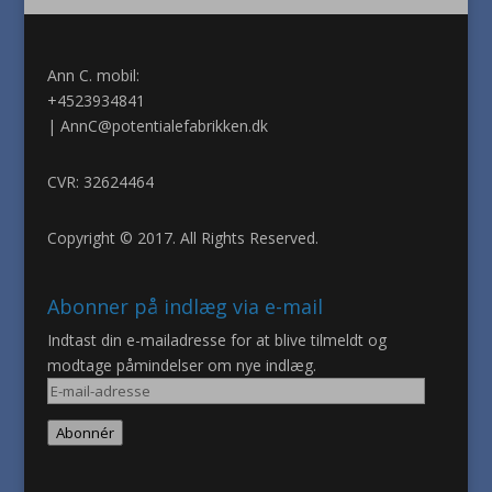
Ann C. mobil:
+4523934841
|
AnnC@potentialefabrikken.dk
CVR: 32624464
Copyright © 2017. All Rights Reserved.
Abonner på indlæg via e-mail
Indtast din e-mailadresse for at blive tilmeldt og
modtage påmindelser om nye indlæg.
E-
mail-
Abonnér
adresse