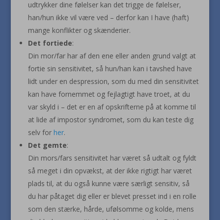
udtrykker dine følelser kan det trigge de følelser,
han/hun ikke vil være ved – derfor kan I have (haft)
mange konflikter og skænderier.
Det fortiede
:
Din mor/far har af den ene eller anden grund valgt at
fortie sin sensitivitet, så hun/han kan i tavshed have
lidt under en despression, som du med din sensitivitet
kan have fornemmet og fejlagtigt have troet, at du
var skyld i – det er en af opskrifterne på at komme til
at lide af impostor syndromet, som du kan teste dig
selv for
her
.
Det gemte
:
Din mors/fars sensitivitet har været så udtalt og fyldt
så meget i din opvækst, at der ikke rigtigt har været
plads til, at du også kunne være særligt sensitiv, så
du har påtaget dig eller er blevet presset ind i en rolle
som den stærke, hårde, ufølsomme og kolde, mens