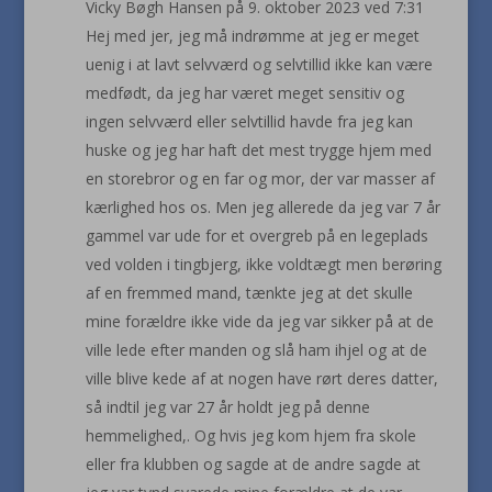
Vicky Bøgh Hansen
på 9. oktober 2023 ved 7:31
Hej med jer, jeg må indrømme at jeg er meget
uenig i at lavt selvværd og selvtillid ikke kan være
medfødt, da jeg har været meget sensitiv og
ingen selvværd eller selvtillid havde fra jeg kan
huske og jeg har haft det mest trygge hjem med
en storebror og en far og mor, der var masser af
kærlighed hos os. Men jeg allerede da jeg var 7 år
gammel var ude for et overgreb på en legeplads
ved volden i tingbjerg, ikke voldtægt men berøring
af en fremmed mand, tænkte jeg at det skulle
mine forældre ikke vide da jeg var sikker på at de
ville lede efter manden og slå ham ihjel og at de
ville blive kede af at nogen have rørt deres datter,
så indtil jeg var 27 år holdt jeg på denne
hemmelighed,. Og hvis jeg kom hjem fra skole
eller fra klubben og sagde at de andre sagde at