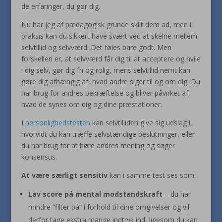
de erfaringer, du gør dig.
Nu har jeg af pædagogisk grunde skilt dem ad, men i
praksis kan du sikkert have svært ved at skelne mellem
selvtillid og selvværd. Det føles bare godt. Men
forskellen er, at selvværd får dig til at acceptere og hvile
i dig selv, gør dig fri og rolig, mens selvtillid nemt kan
gøre dig afhængig af, hvad andre siger til og om dig: Du
har brug for andres bekræftelse og bliver påvirket af,
hvad de synes om dig og dine præstationer.
I
personlighedstesten
kan selvtilliden give sig udslag i,
hvorvidt du kan træffe selvstændige beslutninger, eller
du har brug for at høre andres mening og søger
konsensus.
At være
særligt sensitiv
kan i samme test ses som:
Lav score på mental modstandskraft
– du har
mindre “filter på” i forhold til dine omgivelser og vil
derfor tage ekstra mange indtryk ind, ligesom du kan