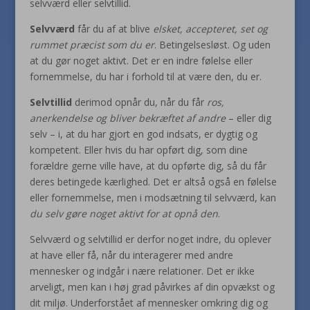
selvværd eller selvtillid.
Selvværd
får du af at blive
elsket, accepteret, set og
rummet præcist som du er
. Betingelsesløst. Og uden
at du gør noget aktivt. Det er en indre følelse eller
fornemmelse, du har i forhold til at være den, du er.
Selvtillid
derimod opnår du, når du får
ros,
anerkendelse og bliver bekræftet af andre
– eller dig
selv – i, at du har gjort en god indsats, er dygtig og
kompetent. Eller hvis du har opført dig, som dine
forældre gerne ville have, at du opførte dig, så du får
deres betingede kærlighed. Det er altså også en følelse
eller fornemmelse, men i modsætning til selvværd, kan
du selv gøre noget aktivt for at opnå den
.
Selvværd og selvtillid er derfor noget indre, du oplever
at have eller få, når du interagerer med andre
mennesker og indgår i nære relationer. Det er ikke
arveligt, men kan i høj grad påvirkes af din opvækst og
dit miljø. Underforstået af mennesker omkring dig og