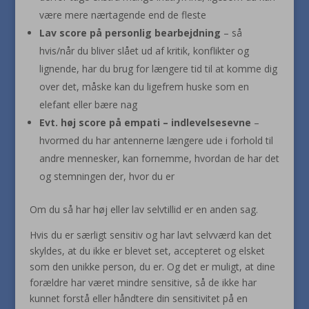
være mere nærtagende end de fleste
Lav score på personlig bearbejdning
– så
hvis/når du bliver slået ud af kritik, konflikter og
lignende, har du brug for længere tid til at komme dig
over det, måske kan du ligefrem huske som en
elefant eller bære nag
Evt. høj score på empati – indlevelsesevne
–
hvormed du har antennerne længere ude i forhold til
andre mennesker, kan fornemme, hvordan de har det
og stemningen der, hvor du er
Om du så har høj eller lav selvtillid er en anden sag.
Hvis du er særligt sensitiv og har lavt selvværd kan det
skyldes, at du ikke er blevet set, accepteret og elsket
som den unikke person, du er. Og det er muligt, at dine
forældre har været mindre sensitive, så de ikke har
kunnet forstå eller håndtere din sensitivitet på en