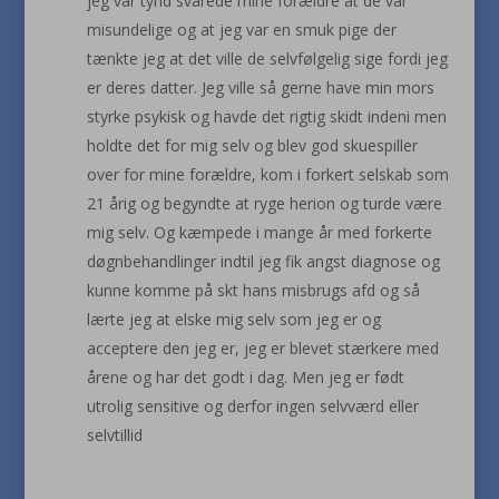
jeg var tynd svarede mine forældre at de var
misundelige og at jeg var en smuk pige der
tænkte jeg at det ville de selvfølgelig sige fordi jeg
er deres datter. Jeg ville så gerne have min mors
styrke psykisk og havde det rigtig skidt indeni men
holdte det for mig selv og blev god skuespiller
over for mine forældre, kom i forkert selskab som
21 årig og begyndte at ryge herion og turde være
mig selv. Og kæmpede i mange år med forkerte
døgnbehandlinger indtil jeg fik angst diagnose og
kunne komme på skt hans misbrugs afd og så
lærte jeg at elske mig selv som jeg er og
acceptere den jeg er, jeg er blevet stærkere med
årene og har det godt i dag. Men jeg er født
utrolig sensitive og derfor ingen selvværd eller
selvtillid