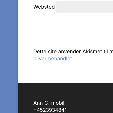
Websted
Dette site anvender Akismet til 
bliver behandlet
.
Ann C. mobil:
+4523934841