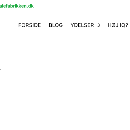
lefabrikken.dk
FORSIDE
BLOG
YDELSER
HØJ IQ?
r