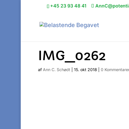
+45 23 93 48 41
AnnC@potentia
IMG_0262
af
Ann C. Schødt
|
15. okt 2018
|
0 Kommentare