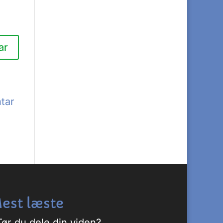
tar
est læste
Tør du dele din viden?