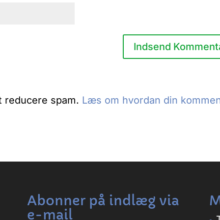
at reducere spam.
Læs om hvordan din kommen
Abonner på indlæg via
M
e-mail