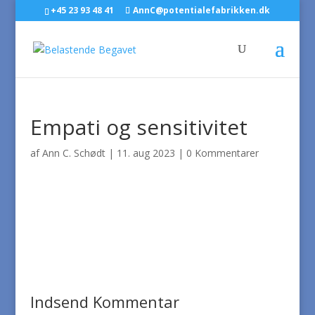
+45 23 93 48 41
AnnC@potentialefabrikken.dk
Empati og sensitivitet
af
Ann C. Schødt
|
11. aug 2023
|
0 Kommentarer
Indsend Kommentar