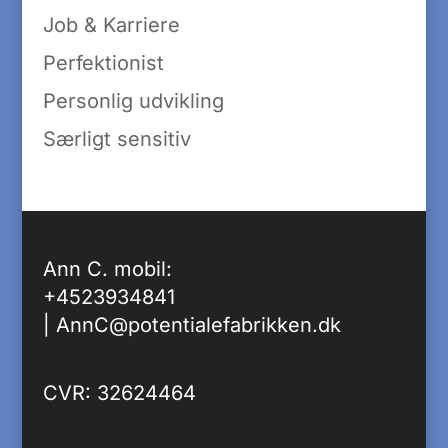
Job & Karriere
Perfektionist
Personlig udvikling
Særligt sensitiv
Ann C. mobil:
+4523934841
|
AnnC@potentialefabrikken.dk
CVR: 32624464