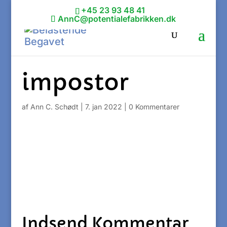
+45 23 93 48 41
AnnC@potentialefabrikken.dk
impostor
af
Ann C. Schødt
|
7. jan 2022
|
0 Kommentarer
Indsend Kommentar