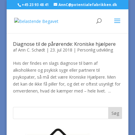
+45 23 93 48 41
AnnC@potentialefabrikken.dk
Diagnose til de pårørende: Kroniske hjælpere
af
Ann C. Schødt
|
23. jul 2018
|
Personlig udvikling
Hvis der findes en slags diagnose til børn af
alkoholikere og psykisk syge eller partnere til
psykopater, så må det være Kroniske Hjælpere. Men
det kan de ikke få piller for, og det er oftest usynligt for
omverdenen, hvad de kæmper med – hele livet. ...