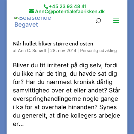
+45 23 93 48 41
AnnC@potentialefabrikken.dk
Når hullet bliver større end osten
af
Ann C. Schødt
|
28. nov 2014
|
Personlig udvikling
Bliver du tit irriteret på dig selv, fordi
du ikke når de ting, du havde sat dig
for? Har du nærmest kronisk dårlig
samvittighed over et eller andet? Står
overspringhandlingerne nogle gange
i kø for at overhale hinanden? Synes
du generelt, at dine kollegers arbejde
er...