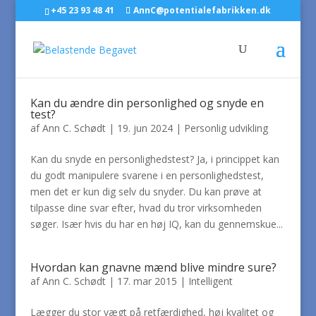
+45 23 93 48 41
AnnC@potentialefabrikken.dk
Kan du ændre din personlighed og snyde en
test?
af
Ann C. Schødt
|
19. jun 2024
|
Personlig udvikling
Kan du snyde en personlighedstest? Ja, i princippet kan
du godt manipulere svarene i en personlighedstest,
men det er kun dig selv du snyder. Du kan prøve at
tilpasse dine svar efter, hvad du tror virksomheden
søger. Især hvis du har en høj IQ, kan du gennemskue...
Hvordan kan gnavne mænd blive mindre sure?
af
Ann C. Schødt
|
17. mar 2015
|
Intelligent
Lægger du stor vægt på retfærdighed, høj kvalitet og