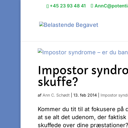
+45 23 93 48 41
AnnC@potentia
Impostor syndro
skuffe?
af
Ann C. Schødt
|
13. feb 2014
|
Impostor syn
Kommer du tit til at fokusere på de
at se alt det udenom, der faktisk 
skuffede over dine præstationer? 