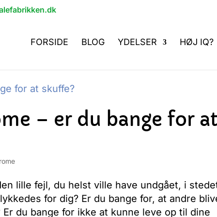
lefabrikken.dk
FORSIDE
BLOG
YDELSER
HØJ IQ?
me – er du bange for a
drome
n lille fejl, du helst ville have undgået, i stede
lykkedes for dig? Er du bange for, at andre bliv
Er du bange for ikke at kunne leve op til dine