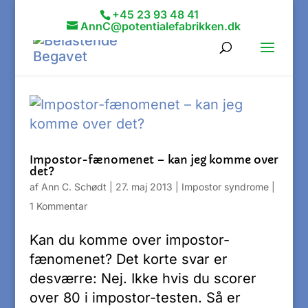
+45 23 93 48 41
AnnC@potentialefabrikken.dk
Impostor-fænomenet – kan jeg komme over
det?
af
Ann C. Schødt
|
27. maj 2013
|
Impostor syndrome
|
1 Kommentar
Kan du komme over impostor-
fænomenet? Det korte svar er
desværre: Nej. Ikke hvis du scorer
over 80 i impostor-testen. Så er