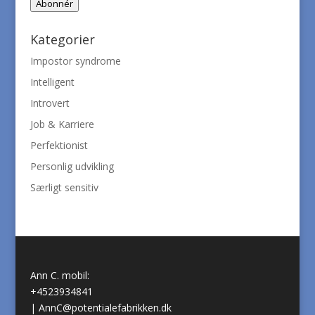
Abonnér
Kategorier
Impostor syndrome
Intelligent
Introvert
Job & Karriere
Perfektionist
Personlig udvikling
Særligt sensitiv
Ann C. mobil:
+4523934841
|
AnnC@potentialefabrikken.dk