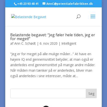
+45 23 93 48 41
AnnC@potentialefabrikken.dk
Belastende begavet: “Jeg føler hele tiden, jeg er
for meget!”
af
Ann C. Schødt
|
6. nov 2020
|
Intelligent
“Jeg er for meget på alle mulige måder…” At have en
højere IQ end gennemsnittet betyder, at man også er
anderledes end gennemsnittet på mange andre måder.
Når måden man tænker på er anderledes, bliver man
også anderledes i sine interesser, måde at...