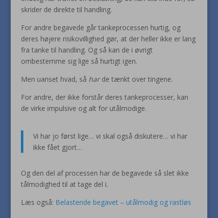
skrider de direkte til handling.
For andre begavede går tankeprocessen hurtig, og
deres højere risikovillighed gør, at der heller ikke er lang
fra tanke til handling. Og så kan de i øvrigt
ombestemme sig lige så hurtigt igen.
Men uanset hvad, så
har
de tænkt over tingene.
For andre, der ikke forstår deres tankeprocesser, kan
de virke impulsive og alt for utålmodige.
Vi har jo først lige… vi skal også diskutere… vi har
ikke fået gjort…
Og den del af processen har de begavede så slet ikke
tålmodighed til at tage del i.
Læs også:
Belastende begavet – utålmodig og rastløs