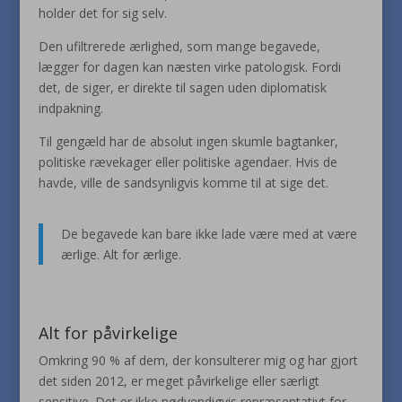
holder det for sig selv.
Den ufiltrerede ærlighed, som mange begavede,
lægger for dagen kan næsten virke patologisk. Fordi
det, de siger, er direkte til sagen uden diplomatisk
indpakning.
Til gengæld har de absolut ingen skumle bagtanker,
politiske rævekager eller politiske agendaer. Hvis de
havde, ville de sandsynligvis komme til at sige det.
De begavede kan bare ikke lade være med at være
ærlige. Alt for ærlige.
Alt for påvirkelige
Omkring 90 % af dem, der konsulterer mig og har gjort
det siden 2012, er meget påvirkelige eller særligt
sensitive. Det er ikke nødvendigvis repræsentativt for