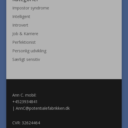
Impostor syndrome
Intelligent
Introvert
Job & Karriere
Perfektionist
Personlig udvikling
Særligt sensitiv
Ann C. mobil:
+4523934841
|
AnnC@potentialefabrikken.dk
CVR: 32624464