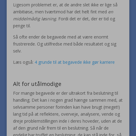
Ligesom problemet er, at de andre slet ikke er lige så
ambitiøse, men tværtimod har det helt fint med
en
middelmådig løsning
. Fordi det er det, der er tid og
penge til.
Så ofte ender de begavede med at være enormt
frustrerede. Og utilfredse med både resultatet og sig
selv.
Læs også:
4 grunde til at begavede ikke gør karriere
Alt for utålmodige
For mange begavede er der ultrakort fra beslutning til
handling. Det kan i nogen grad hænge sammen med, at
selvsamme personer forinden kan have brugt (meget!)
lang tid på at reflektere, overveje, analysere, vende og
dreje problemstillingen inde i deres hoveder, uden at de
af den grund når frem til en beslutning. Så når de
endelig har truffet en beslutning, de kan stå inde for, så