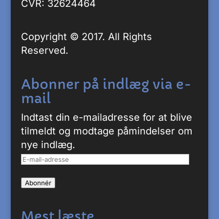
CVR: 32624464
Copyright © 2017. All Rights
Reserved.
Abonner på indlæg via e-
mail
Indtast din e-mailadresse for at blive
tilmeldt og modtage påmindelser om
nye indlæg.
E-
mail-
Abonnér
adresse
Mest læste