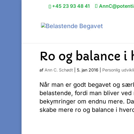
+45 23 93 48 41
AnnC@potentia
Ro og balance i
af
Ann C. Schødt
|
5. jan 2016
|
Personlig udvikl
Når man er godt begavet og særli
belastende, fordi man bliver ved
bekymringer om endnu mere. Dag
skabe mere ro og balance i hverd