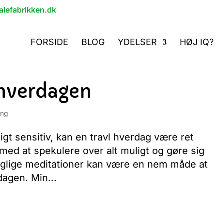
lefabrikken.dk
FORSIDE
BLOG
YDELSER
HØJ IQ?
 hverdagen
ing
gt sensitiv, kan en travl hverdag være ret
 med at spekulere over alt muligt og gøre sig
lige meditationer kan være en nem måde at
agen. Min...