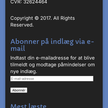
CVR: 32624464
Copyright © 2017. All Rights
Reserved.
Abonner på indlæg via e-
mail
Indtast din e-mailadresse for at blive
tilmeldt og modtage påmindelser om
nye indlæg.
E-
mail-
Abonnér
adresse
Mest læste