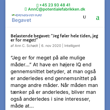
+45 23 93 48 41
AnnC@potentialefabrikken.dk
Belastende begavet: “Jeg føler hele tiden, jeg
er for meget!”
af
Ann C. Schødt
|
6. nov 2020
|
Intelligent
“Jeg er for meget på alle mulige
måder…” At have en højere IQ end
gennemsnittet betyder, at man også
er anderledes end gennemsnittet på
mange andre måder. Når måden man
tænker på er anderledes, bliver man
også anderledes i sine interesser,
måde at...