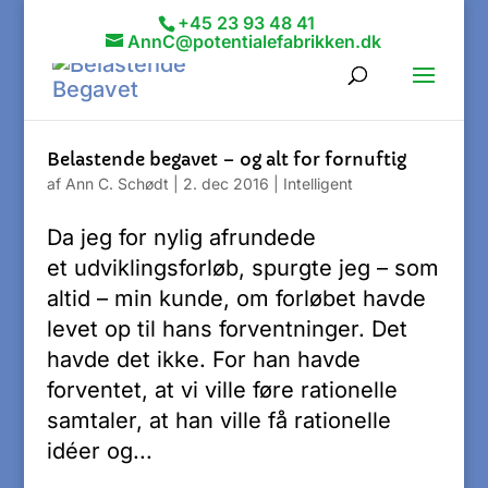
+45 23 93 48 41
AnnC@potentialefabrikken.dk
Belastende begavet – og alt for fornuftig
af
Ann C. Schødt
|
2. dec 2016
|
Intelligent
Da jeg for nylig afrundede
et udviklingsforløb, spurgte jeg – som
altid – min kunde, om forløbet havde
levet op til hans forventninger. Det
havde det ikke. For han havde
forventet, at vi ville føre rationelle
samtaler, at han ville få rationelle
idéer og...