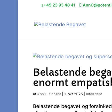
+45 23 93 48 41
AnnC@potentia
Belastende begav
enormt empatis
af
Ann C. Schødt
|
1. okt 2025
|
Intelligent
Belastende begavet og forsinkede