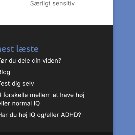
Særligt sensitiv
est læste
Tør du dele din viden?
Blog
Test dig selv
4 forskelle mellem at have høj
eller normal IQ
Har du høj IQ og/eller ADHD?