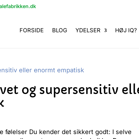
lefabrikken.dk
FORSIDE
BLOG
YDELSER
HØJ IQ?
et og supersensitiv ell
k
 følelser Du kender det sikkert godt: I selve