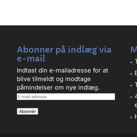
Abonner på indlæg via
M
e-mail
Indtast din e-mailadresse for at
blive tilmeldt og modtage
påmindelser om nye indlæg.
E-
mail-
Abonnér
adresse