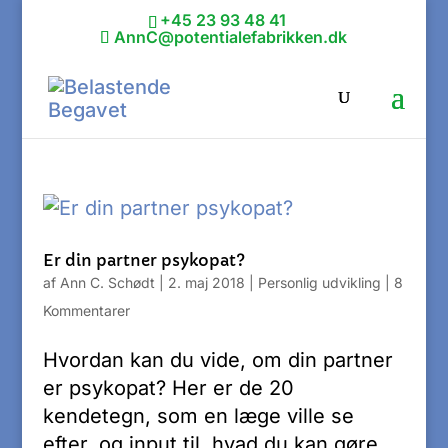
+45 23 93 48 41
AnnC@potentialefabrikken.dk
Er din partner psykopat?
af
Ann C. Schødt
|
2. maj 2018
|
Personlig udvikling
|
8
Kommentarer
Hvordan kan du vide, om din partner
er psykopat? Her er de 20
kendetegn, som en læge ville se
efter, og input til, hvad du kan gøre.