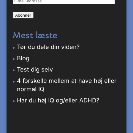
E-
mail-
Abonnér
adresse
Mest læste
Tør du dele din viden?
Blog
Test dig selv
4 forskelle mellem at have høj eller
normal IQ
Har du høj IQ og/eller ADHD?