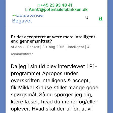
+45 23 93 48 41
AnnC@potentialefabrikken.dk
Er det accepteret at være mere intelligent
end gennemsnittet?
af
Ann C. Schødt
|
30. aug 2016
|
Intelligent
|
4
Kommentarer
Da jeg i sin tid blev interviewet i P1-
programmet Apropos under
overskriften Intelligens & accept,
fik Mikkel Krause stillet mange gode
spørgsmål. Så nu spørger jeg dig,
kære læser, hvad du mener og/eller
oplever. Hvad skal der til for, at vi