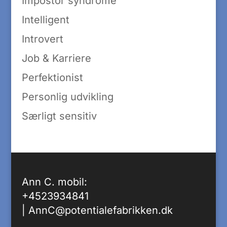
Impostor syndrome
Intelligent
Introvert
Job & Karriere
Perfektionist
Personlig udvikling
Særligt sensitiv
Ann C. mobil:
+4523934841
|
AnnC@potentialefabrikken.dk