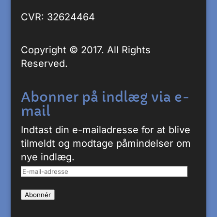
CVR: 32624464
Copyright © 2017. All Rights
Reserved.
Abonner på indlæg via e-
mail
Indtast din e-mailadresse for at blive
tilmeldt og modtage påmindelser om
nye indlæg.
E-
mail-
Abonnér
adresse