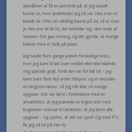
øjenåbner at få en percentil på; at jeg visuelt
kunne se, hvor anderledes jeg så var. Hvis man er
blandt de 10% i en vilkårlig klasse på 20, så er man
jo den ene af de to, der befinder sig i den ende af
skalaen. Det gav mening, og det gjorde, at mange
brikker med et faldt på plads.
Jeg havde flere gange prøvet forskellige tests,
hvor jeg bare lå lidt over middel eller ikke klarede
mig specielt godt, fordi der var for lidt tid – jeg
laver bare flere fejl under tidspres og er desuden
en langsom læser, så jeg når ikke så mange
opgaver. Det var først i forbindelse med en
ansættelse, at jeg prøvede en logisk test med
bogstaver oversat til talrækker, at jeg løste alle
opgaver – og syntes, at det var sjovt! Og med PTL
fik jeg så tal på min IQ.