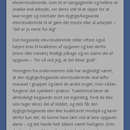
elever/studerende, som tit er uengagerede og hellere vil
snakke end arbejde, ser deres snit til at slippe for at
lave noget og overtaler den dygtige/begavede
elev/studerende til at gøre det meste eller al arbejdet –
“det er jo nemt for dig!”
Den begavede elev/studerende stiller oftest også
højere krav til kvaliteten af opgaven og kan derfor
(mere eller mindre) frivilligt påtage sig en større del af
opgaven – “for så ved jeg, at det bliver godt”.
Hensigten fra underviserens side har angiveligt været,
at den dygtige/begavede elev/studerende skal løfte
niveauet i gruppen og lære de andre noget, men sådan
fungerer det sjældent i praksis. Tværtimod lærer de
almindeligt begavede stort set ingenting, fordi de ikke
selv tager deres del af sliddet, og dels får den
dygtige/begavede elev ikke kvalificeret modspil og lærer
derfor kun det, de kunne have lært ved at løse opgaven
alene – og det havde helt sikkert været hurtigere. (Den