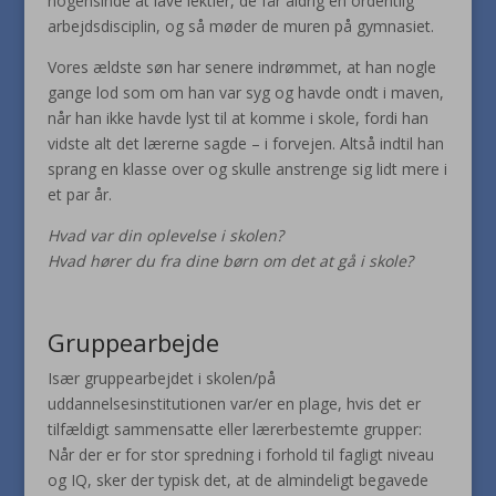
nogensinde at lave lektier, de får aldrig en ordentlig
arbejdsdisciplin, og så møder de muren på gymnasiet.
Vores ældste søn har senere indrømmet, at han nogle
gange lod som om han var syg og havde ondt i maven,
når han ikke havde lyst til at komme i skole, fordi han
vidste alt det lærerne sagde – i forvejen. Altså indtil han
sprang en klasse over og skulle anstrenge sig lidt mere i
et par år.
Hvad var din oplevelse i skolen?
Hvad hører du fra dine børn om det at gå i skole?
Gruppearbejde
Især gruppearbejdet i skolen/på
uddannelsesinstitutionen var/er en plage, hvis det er
tilfældigt sammensatte eller lærerbestemte grupper:
Når der er for stor spredning i forhold til fagligt niveau
og IQ, sker der typisk det, at de almindeligt begavede