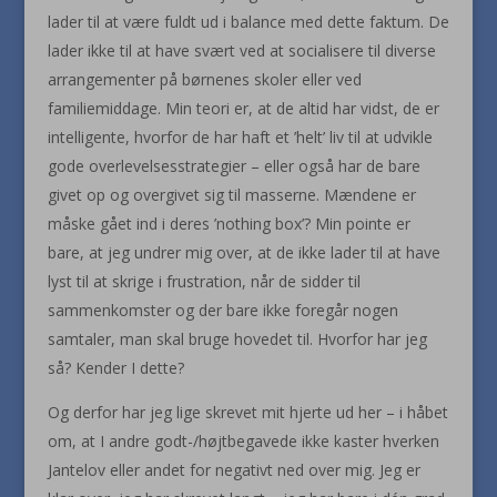
lader til at være fuldt ud i balance med dette faktum. De
lader ikke til at have svært ved at socialisere til diverse
arrangementer på børnenes skoler eller ved
familiemiddage. Min teori er, at de altid har vidst, de er
intelligente, hvorfor de har haft et ’helt’ liv til at udvikle
gode overlevelsesstrategier – eller også har de bare
givet op og overgivet sig til masserne. Mændene er
måske gået ind i deres ’nothing box’? Min pointe er
bare, at jeg undrer mig over, at de ikke lader til at have
lyst til at skrige i frustration, når de sidder til
sammenkomster og der bare ikke foregår nogen
samtaler, man skal bruge hovedet til. Hvorfor har jeg
så? Kender I dette?
Og derfor har jeg lige skrevet mit hjerte ud her – i håbet
om, at I andre godt-/højtbegavede ikke kaster hverken
Jantelov eller andet for negativt ned over mig. Jeg er