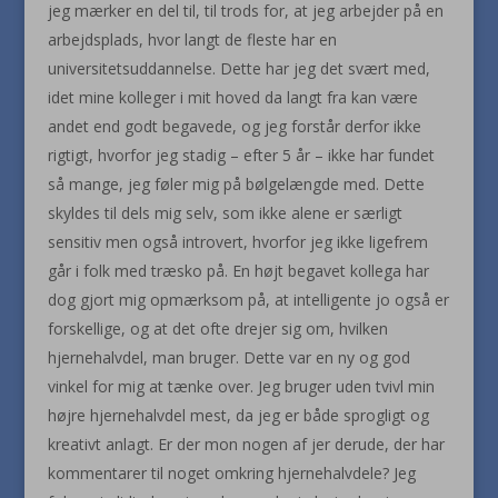
jeg mærker en del til, til trods for, at jeg arbejder på en
arbejdsplads, hvor langt de fleste har en
universitetsuddannelse. Dette har jeg det svært med,
idet mine kolleger i mit hoved da langt fra kan være
andet end godt begavede, og jeg forstår derfor ikke
rigtigt, hvorfor jeg stadig – efter 5 år – ikke har fundet
så mange, jeg føler mig på bølgelængde med. Dette
skyldes til dels mig selv, som ikke alene er særligt
sensitiv men også introvert, hvorfor jeg ikke ligefrem
går i folk med træsko på. En højt begavet kollega har
dog gjort mig opmærksom på, at intelligente jo også er
forskellige, og at det ofte drejer sig om, hvilken
hjernehalvdel, man bruger. Dette var en ny og god
vinkel for mig at tænke over. Jeg bruger uden tvivl min
højre hjernehalvdel mest, da jeg er både sprogligt og
kreativt anlagt. Er der mon nogen af jer derude, der har
kommentarer til noget omkring hjernehalvdele? Jeg