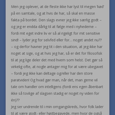
Men jeg oplever, at de fleste ikke har lyst til megen ’kød’
på en samtale, og at hvis de har, så skal en masse
fakta på bordet. Den slags evner jeg ikke særlig godt –
og jeg er endda dårlig til at følge med i nyhederne –
fordi mit eget indre liv er så al rigeligt for mit sensitive
sind! – lyder jeg for selvfed eller for… noget andet nu??
– og derfor havner jeg tit i den situation, at jeg ikke har
noget at sige, og at hvis jeg har, så er det for filosofisk
til at jeg lige deler det med hvem som helst. Det gør så
virkelig ofte, at nogle antager mig for at være ubegavet
– fordi jeg ikke kan deltage og/eller har den store
paratviden! Og hvad gør man, når det, man gerne vil
tale om handler om intelligens (fordi ens egen åbenbart
ikke så tovlige af slagsen stadig er noget ny viden for
én)??
Jeg ser undrende til i min omgangskreds, hvor folk lader
til at være godt- eller højtbegavede, men hvor de også