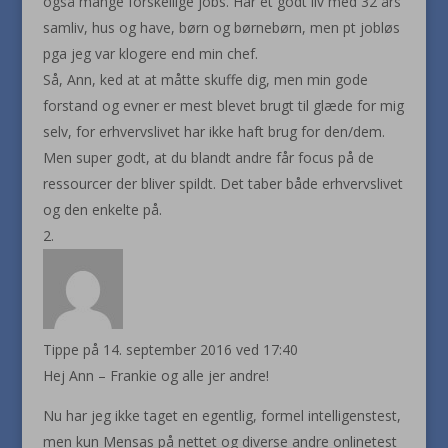
også mange forskellige jobs. Har et godt liv med 32 års
samliv, hus og have, børn og børnebørn, men pt jobløs
pga jeg var klogere end min chef.
Så, Ann, ked at at måtte skuffe dig, men min gode
forstand og evner er mest blevet brugt til glæde for mig
selv, for erhvervslivet har ikke haft brug for den/dem.
Men super godt, at du blandt andre får focus på de
ressourcer der bliver spildt. Det taber både erhvervslivet
og den enkelte på.
Tippe
på 14. september 2016 ved 17:40
Hej Ann – Frankie og alle jer andre!
Nu har jeg ikke taget en egentlig, formel intelligenstest,
men kun Mensas på nettet og diverse andre onlinetest