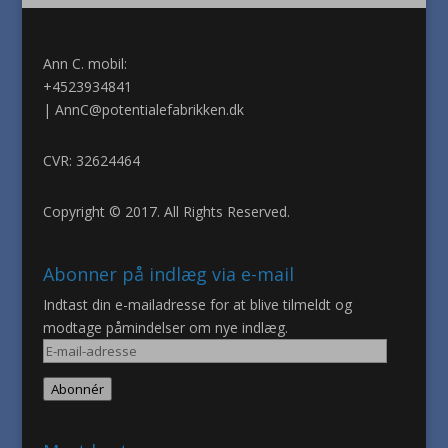
Ann C. mobil:
+4523934841
|
AnnC@potentialefabrikken.dk
CVR: 32624464
Copyright © 2017. All Rights Reserved.
Abonner på indlæg via e-mail
Indtast din e-mailadresse for at blive tilmeldt og
modtage påmindelser om nye indlæg.
E-
mail-
Abonnér
adresse