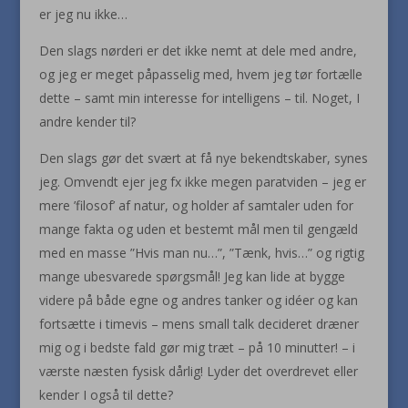
er jeg nu ikke…
Den slags nørderi er det ikke nemt at dele med andre,
og jeg er meget påpasselig med, hvem jeg tør fortælle
dette – samt min interesse for intelligens – til. Noget, I
andre kender til?
Den slags gør det svært at få nye bekendtskaber, synes
jeg. Omvendt ejer jeg fx ikke megen paratviden – jeg er
mere ’filosof’ af natur, og holder af samtaler uden for
mange fakta og uden et bestemt mål men til gengæld
med en masse ”Hvis man nu…”, ”Tænk, hvis…” og rigtig
mange ubesvarede spørgsmål! Jeg kan lide at bygge
videre på både egne og andres tanker og idéer og kan
fortsætte i timevis – mens small talk decideret dræner
mig og i bedste fald gør mig træt – på 10 minutter! – i
værste næsten fysisk dårlig! Lyder det overdrevet eller
kender I også til dette?