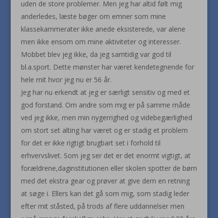
uden de store problemer. Men jeg har altid følt mig
anderledes, læste bøger om emner som mine
klassekammerater ikke anede eksisterede, var alene
men ikke ensom om mine aktiviteter og interesser.
Mobbet blev jeg ikke, da jeg samtidig var god til
bl.a.sport. Dette mønster har været kendetegnende for
hele mit hvor jeg nu er 56 år.
Jeg har nu erkendt at jeg er særligt sensitiv og med et
god forstand. Om andre som mig er på samme måde
ved jeg ikke, men min nygerrighed og videbegærlighed
om stort set alting har været og er stadig et problem
for det er ikke rigtigt brugbart set i forhold til
erhvervslivet. Som jeg ser det er det enormt vigtigt, at
forældrene,daginstitutionen eller skolen spotter de børn
med det ekstra gear og prøver at give dem en retning
at søge i. Ellers kan det gå som mig, som stadig leder
efter mit ståsted, på trods af flere uddannelser men