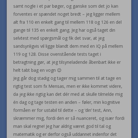
samt nogle i et par bøger, og ganske som det jo kan
forventes er spændet noget bredt – jeg ligger mellem
alt fra 110 en enkelt gang til mellem 118 og 126 en del
gange til 135 en enkelt gang. Jeg har også taget din
selvtest med spørgsmål og fik det svar, at jeg
sandsynligvis vil ligge blandt dem med en IQ på mellem
119 og 128. Disse ovenstående tests taget i
betragtning gør, at jeg tilsyneladende åbenbart ikke er
helt tabt bag en vogn 😉
Jeg går dog stadig og tager mig sammen til at tage en
rigtig test som fx Mensas, men er ikke kommet videre,
da jeg ikke rigtig kan det dér med at skulle tilmelde mig
én dag og tage testen en anden – føler, min kognitive
formåen er for ustabil til dette – og ‘din’ test, Ann,
skræmmer mig, fordi den er så nuanceret, og især fordi
man skal regne! Jeg har aldrig været god til tal og
matematik og er derfor også uddannet indenfor det