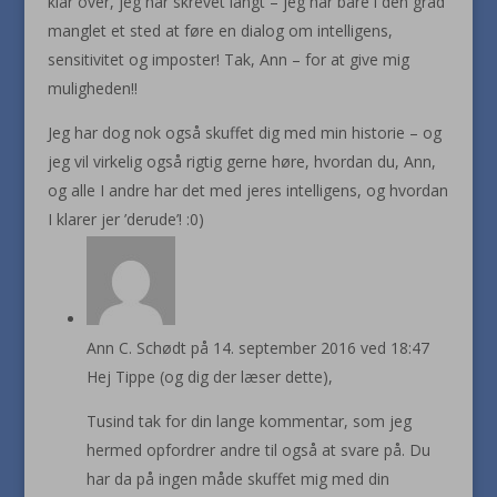
klar over, jeg har skrevet langt – jeg har bare i dén grad
manglet et sted at føre en dialog om intelligens,
sensitivitet og imposter! Tak, Ann – for at give mig
muligheden!!
Jeg har dog nok også skuffet dig med min historie – og
jeg vil virkelig også rigtig gerne høre, hvordan du, Ann,
og alle I andre har det med jeres intelligens, og hvordan
I klarer jer ’derude’! :0)
Ann C. Schødt
på 14. september 2016 ved 18:47
Hej Tippe (og dig der læser dette),
Tusind tak for din lange kommentar, som jeg
hermed opfordrer andre til også at svare på. Du
har da på ingen måde skuffet mig med din