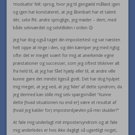
‘modsatte’ felt: sprog, hvor jeg til gengæld målløst igen
og igen har konstateret, at jeg åbenbart har et talent
dér, selvi fht. andre sproglige, jeg møder – dem, med
både selvværdet og selvtilliden i orden 😉
Jeg har dog også taget din impostertest og var næsten
helt oppe at ringe i den, og dén kæmper jeg med rigtig
ofte: det er meget svært for mig at anerkende egne
præstationer og successer, som jeg oftest tilskriver alt
fra held til, at jeg har fået hjælp eller til, at andre ville
kunne gøre det mindst ligeså godt. Det har dog hjulpet
mig meget, at jeg ved, at jeg ‘lider’ af dette syndrom, da
jeg dermed kan stille mig selv spørgsmålet “Kunne
dette [hvad situationen nu end er] være et resultat af
(hvad jeg kalder for) imposterdjævlen på min skulder?”
At føle mig underlagt mit impostersyndrom og at føle
mig anderledes er hvis ikke dagligt så ugentligt noget,