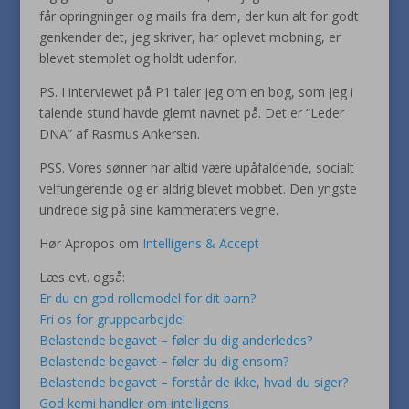
får opringninger og mails fra dem, der kun alt for godt
genkender det, jeg skriver, har oplevet mobning, er
blevet stemplet og holdt udenfor.
PS. I interviewet på P1 taler jeg om en bog, som jeg i
talende stund havde glemt navnet på. Det er “Leder
DNA” af Rasmus Ankersen.
PSS. Vores sønner har altid være upåfaldende, socialt
velfungerende og er aldrig blevet mobbet. Den yngste
undrede sig på sine kammeraters vegne.
Hør Apropos om
Intelligens & Accept
Læs evt. også:
Er du en god rollemodel for dit barn?
Fri os for gruppearbejde!
Belastende begavet – føler du dig anderledes?
Belastende begavet – føler du dig ensom?
Belastende begavet – forstår de ikke, hvad du siger?
God kemi handler om intelligens