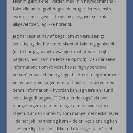
føler mig lidt alene i verden med min højredominans –
føler alle andre godt begavede bruger deres venstre,
hvorfor jeg alligevel – trods højt begavet selskab –
alligevel føler, jeg ikke hører til.
Jeg har læst et hav af bøger om at være særligt
sensitiv, og det har været skønt at føle mig genkendt
(dette har jeg iøvrigt også gjort mht at være højt
begavet, hvor samme lettelse opstod). Men når selve
informationen om at være hsp (a highly sensitive
person) er sunket ind og taget til efterretning kommer
en ny fase med søgen efter at finde mit ståsted med
denne information – hvordan kan jeg være en “sund
sensitiv/godt begavet”? Dette er der også skrevet
mange bøger om, men mange af dem synes jeg er
taget ud af den kontekst, som mange mennesker lever
i: de har job, partner og børn – de er ikke alene og kan
ikke bare lige trække stikket ud eller sige fra, når det