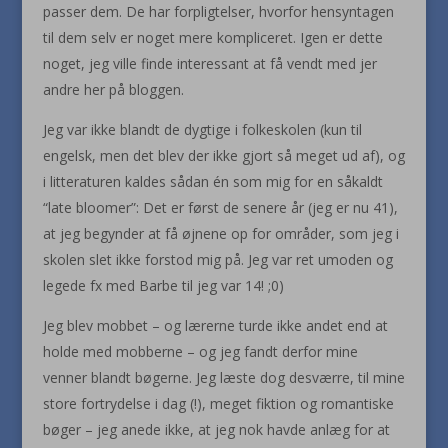
passer dem. De har forpligtelser, hvorfor hensyntagen
til dem selv er noget mere kompliceret. Igen er dette
noget, jeg ville finde interessant at få vendt med jer
andre her på bloggen.
Jeg var ikke blandt de dygtige i folkeskolen (kun til
engelsk, men det blev der ikke gjort så meget ud af), og
i litteraturen kaldes sådan én som mig for en såkaldt
“late bloomer”: Det er først de senere år (jeg er nu 41),
at jeg begynder at få øjnene op for områder, som jeg i
skolen slet ikke forstod mig på. Jeg var ret umoden og
legede fx med Barbe til jeg var 14! ;0)
Jeg blev mobbet – og lærerne turde ikke andet end at
holde med mobberne – og jeg fandt derfor mine
venner blandt bøgerne. Jeg læste dog desværre, til mine
store fortrydelse i dag (!), meget fiktion og romantiske
bøger – jeg anede ikke, at jeg nok havde anlæg for at