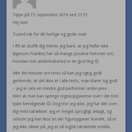
Tippe
på 15. september 2016 ved 21:51
Hej Ann
Tusind tak for dit hurtige og gode svar!
I fht at skuffe dig mente jeg bare, at jeg heller ikke
(ligesom Frankie) har så mange positive historier om,
hvordan min anderledeshed er en god ting 😉
Mht din historie om tests så kan jeg rigtig godt
genkende, at det ikke er i alle tests, man klarer sig godt
– jeg er selv en mindre god performer under pres.
Men at man kan springe regneopgaverne over i din test
lyder beroligende 😉 Dog tror jeg ikke, jeg har det som
dig med talrækker. Jeg er meget sprogligt anlagt, og
selvom jeg kan løse en del ‘figuropgaver’ korrekt, så er
jeg ikke sikker på, jeg er så logisk tænkende endda…