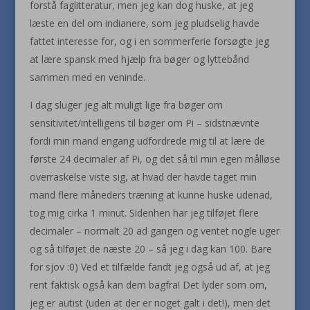
forstå faglitteratur, men jeg kan dog huske, at jeg
læste en del om indianere, som jeg pludselig havde
fattet interesse for, og i en sommerferie forsøgte jeg
at lære spansk med hjælp fra bøger og lyttebånd
sammen med en veninde.
I dag sluger jeg alt muligt lige fra bøger om
sensitivitet/intelligens til bøger om Pi – sidstnævnte
fordi min mand engang udfordrede mig til at lære de
første 24 decimaler af Pi, og det så til min egen målløse
overraskelse viste sig, at hvad der havde taget min
mand flere måneders træning at kunne huske udenad,
tog mig cirka 1 minut. Sidenhen har jeg tilføjet flere
decimaler – normalt 20 ad gangen og ventet nogle uger
og så tilføjet de næste 20 – så jeg i dag kan 100. Bare
for sjov :0) Ved et tilfælde fandt jeg også ud af, at jeg
rent faktisk også kan dem bagfra! Det lyder som om,
jeg er autist (uden at der er noget galt i det!), men det