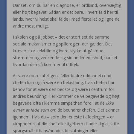
Uanset, om du har en diagnose, er ordblind, overvægtig
eller højt begavet. Sådan er det bare. I hvert fald her til
lands, hvor vi helst skal falde i med flertallet og ligne de
andre mest muligt.
I skolen og på jobbet – det er stort set de samme
sociale mekanismer og spilleregler, der gælder. Det
kræver stor selvtillid og indre styrke at gå imod
strømmen og vedkende sig sin anderledeshed, uanset
hvordan den så kommer til udtryk.
At være mere intelligent (eller bedre uddannet) end
chefen kan også være en belastning, hvis chefen har
behov for at være den bedste og være i centrum for
andres beundring. Her kommer de velbegavede og højt
begavede ofte i klemme simpelthen fordi, at de
ikke
evner at lade som om
de beundrer chefen. Det skinner
igennem. Hvis du – som den eneste i afdelingen – er
uimponeret af din chef eller ligefrem tillader dig at stille
spørgsmål til hans/hendes beslutninger eller