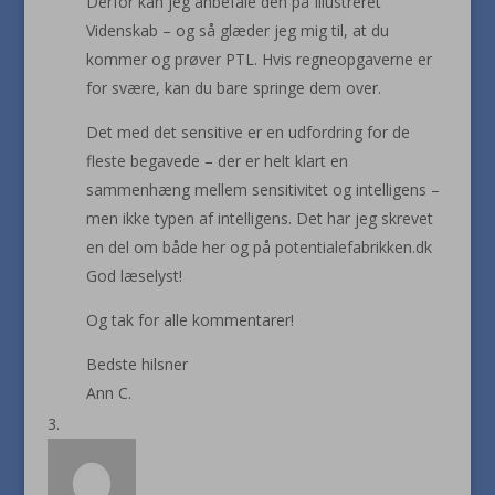
Derfor kan jeg anbefale den på Illustreret
Videnskab – og så glæder jeg mig til, at du
kommer og prøver PTL. Hvis regneopgaverne er
for svære, kan du bare springe dem over.
Det med det sensitive er en udfordring for de
fleste begavede – der er helt klart en
sammenhæng mellem sensitivitet og intelligens –
men ikke typen af intelligens. Det har jeg skrevet
en del om både her og på potentialefabrikken.dk
God læselyst!
Og tak for alle kommentarer!
Bedste hilsner
Ann C.