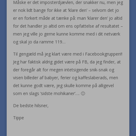
Måske er det imposterdjævlen, der snakker nu, men jeg
er nok lidt bange for ikke at ‘klare den’ – selvom det jo
er en forkert måde at tænke på: man ‘klarer den’ jo altid
for det handler jo altid om ens opfattelse af resultatet –
men jeg ville jo gerne kunne komme med i dit netværk
og skal jo da ramme 119…
Til gengæld må jeg klart være med i Facebookgruppen!!
Jeg har faktisk aldrig gidet være på FB, da jeg finder, at
der foregår alt for megen intetsigende snik-snak og
visen billeder af babyer, ferier og kaffeslaberads, men
det kunne godt være, jeg skulle komme på alligevel
som en slags ‘sidste mohikaner’…. 🙂
De bedste hilsner,
Tippe