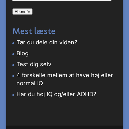
mail-
Abonnér
adresse
Mest læste
Tør du dele din viden?
Blog
Test dig selv
4 forskelle mellem at have høj eller
normal IQ
Har du høj IQ og/eller ADHD?