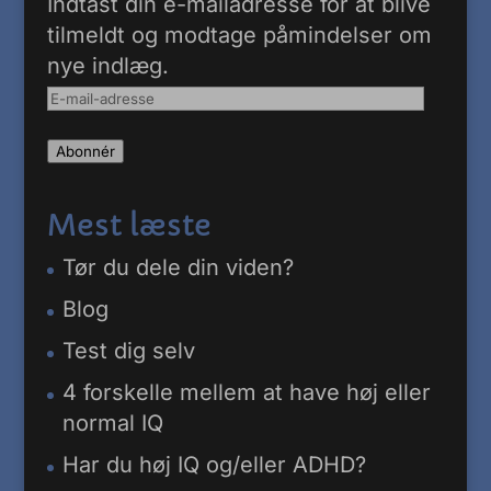
Indtast din e-mailadresse for at blive
tilmeldt og modtage påmindelser om
nye indlæg.
E-
mail-
Abonnér
adresse
Mest læste
Tør du dele din viden?
Blog
Test dig selv
4 forskelle mellem at have høj eller
normal IQ
Har du høj IQ og/eller ADHD?