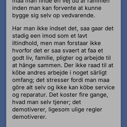
maa man finde en vej ud af rammen
inden man kan forvente at kunne
bygge sig selv op vedvarende.
Har man ikke indset det, saa gaar det
stadig een imod som et lavt
iltindhold, men man forstaar ikke
hvorfor det er saa svaert at faa et
godt liv, familie, pligter og arbejde til
at hänge sammen. Der ikke raad til at
köbe andres arbejde i noget särligt
omfang; det stresser fordi man maa
göre alt selv og ikke kan köbe service
og reparatur. Det koster fire gange,
hvad man selv tjener; det
demotiverer, ligesom ulige regler
demotiverer.