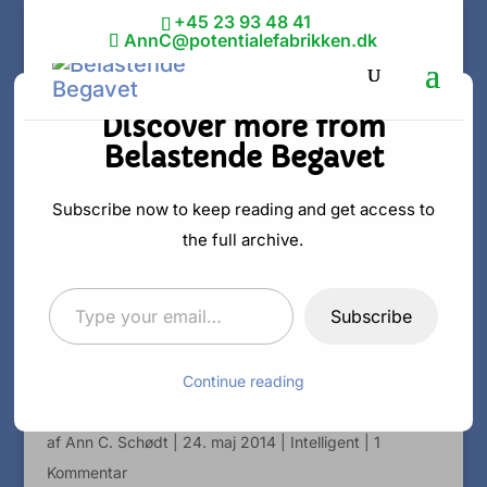
+45 23 93 48 41
AnnC@potentialefabrikken.dk
Discover more from
Belastende Begavet
8 grunde til at
højt begavede
Subscribe now to keep reading and get access to
the full archive.
ikke bruger
Type your email…
deres
Subscribe
potentiale
Continue reading
af
Ann C. Schødt
|
24. maj 2014
|
Intelligent
|
1
Kommentar