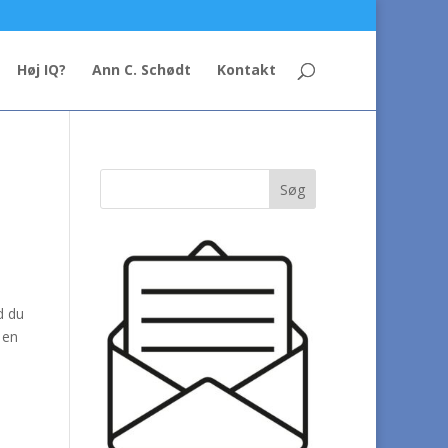
Høj IQ?
Ann C. Schødt
Kontakt
d du
 en