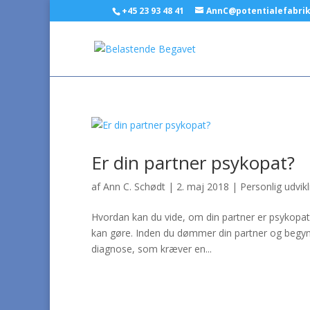
+45 23 93 48 41
AnnC@potentialefabri
Er din partner psykopat?
af
Ann C. Schødt
|
2. maj 2018
|
Personlig udvikl
Hvordan kan du vide, om din partner er psykopat?
kan gøre. Inden du dømmer din partner og begynd
diagnose, som kræver en...