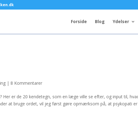
kken.dk
Forside
Blog
Ydelser
ing
|
8 Kommentarer
 Her er de 20 kendetegn, som en læge ville se efter, og input til, hva
er at bruge ordet, vil jeg først gøre opmærksom på, at psykopati er