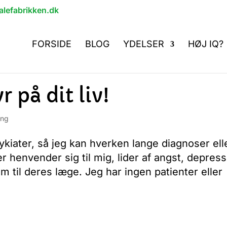
lefabrikken.dk
FORSIDE
BLOG
YDELSER
HØJ IQ?
r på dit liv!
ing
ykiater, så jeg kan hverken lange diagnoser ell
er henvender sig til mig, lider af angst, depres
m til deres læge. Jeg har ingen patienter eller