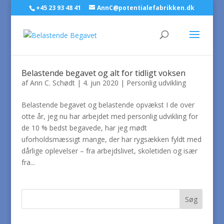
+45 23 93 48 41
AnnC@potentialefabrikken.dk
Belastende begavet og alt for tidligt voksen
af
Ann C. Schødt
|
4. jun 2020
|
Personlig udvikling
Belastende begavet og belastende opvækst I de over
otte år, jeg nu har arbejdet med personlig udvikling for
de 10 % bedst begavede, har jeg mødt
uforholdsmæssigt mange, der har rygsækken fyldt med
dårlige oplevelser – fra arbejdslivet, skoletiden og især
fra...