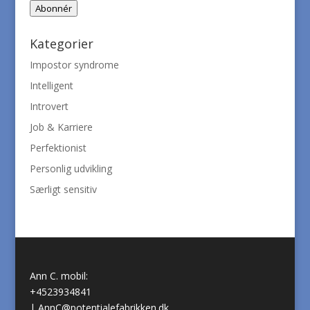
Abonnér
Kategorier
Impostor syndrome
Intelligent
Introvert
Job & Karriere
Perfektionist
Personlig udvikling
Særligt sensitiv
Ann C. mobil:
+4523934841
|
AnnC@potentialefabrikken.dk