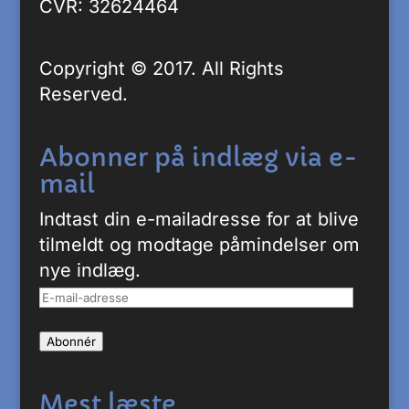
CVR: 32624464
Copyright © 2017. All Rights
Reserved.
Abonner på indlæg via e-
mail
Indtast din e-mailadresse for at blive
tilmeldt og modtage påmindelser om
nye indlæg.
E-
mail-
Abonnér
adresse
Mest læste