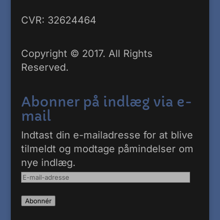
CVR: 32624464
Copyright © 2017. All Rights
Reserved.
Abonner på indlæg via e-
mail
Indtast din e-mailadresse for at blive
tilmeldt og modtage påmindelser om
nye indlæg.
E-
mail-
Abonnér
adresse