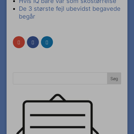
Hvis IQ bare var som skostørrelse
De 3 største fejl ubevidst begavede
begår