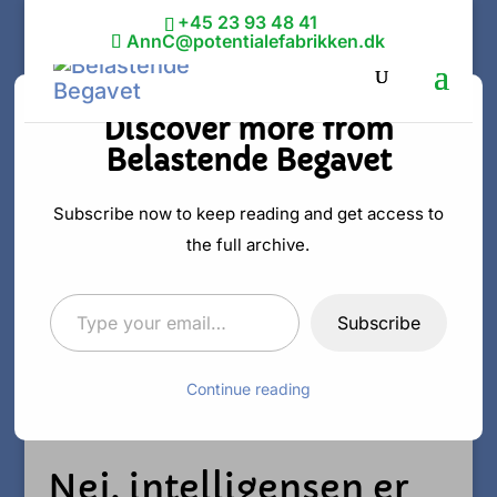
+45 23 93 48 41
AnnC@potentialefabrikken.dk
Discover more from
Belastende Begavet
Glem alt om
lighed –
Subscribe now to keep reading and get access to
the full archive.
intelligensen er
Type your email…
uretfærdig
Subscribe
Continue reading
af
Ann C. Schødt
|
23. okt 2019
|
Intelligent
Nej, intelligensen er