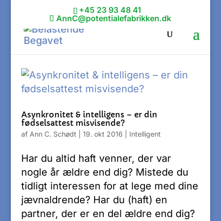
+45 23 93 48 41
AnnC@potentialefabrikken.dk
Asynkronitet & intelligens – er din
fødselsattest misvisende?
af
Ann C. Schødt
|
19. okt 2016
|
Intelligent
Har du altid haft venner, der var
nogle år ældre end dig? Mistede du
tidligt interessen for at lege med dine
jævnaldrende? Har du (haft) en
partner, der er en del ældre end dig?