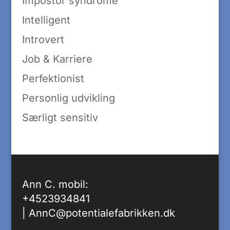
Impostor syndrome
Intelligent
Introvert
Job & Karriere
Perfektionist
Personlig udvikling
Særligt sensitiv
Ann C. mobil:
+4523934841
|
AnnC@potentialefabrikken.dk