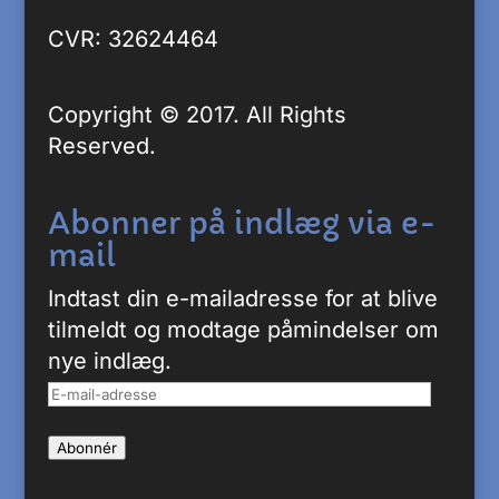
CVR: 32624464
Copyright © 2017. All Rights
Reserved.
Abonner på indlæg via e-
mail
Indtast din e-mailadresse for at blive
tilmeldt og modtage påmindelser om
nye indlæg.
E-
mail-
Abonnér
adresse