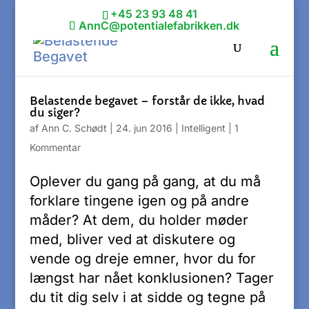
+45 23 93 48 41
AnnC@potentialefabrikken.dk
Belastende begavet – forstår de ikke, hvad
du siger?
af
Ann C. Schødt
|
24. jun 2016
|
Intelligent
|
1
Kommentar
Oplever du gang på gang, at du må
forklare tingene igen og på andre
måder? At dem, du holder møder
med, bliver ved at diskutere og
vende og dreje emner, hvor du for
længst har nået konklusionen? Tager
du tit dig selv i at sidde og tegne på