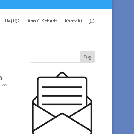
Høj IQ?
Ann C. Schødt
Kontakt
r i
t kan