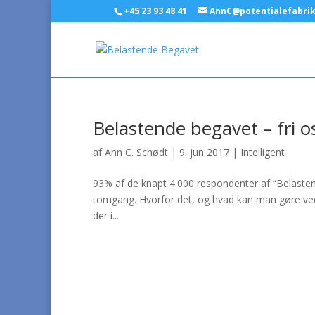
+45 23 93 48 41
AnnC@potentialefabri
Belastende begavet – fri o
af
Ann C. Schødt
|
9. jun 2017
|
Intelligent
93% af de knapt 4.000 respondenter af “Belastende
tomgang. Hvorfor det, og hvad kan man gøre ved
der i...