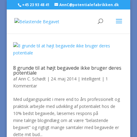
+45 23 93 48 41
AnnC@potentialefabrikken.dk
8 grunde til at højt begavede ikke bruger deres
potentiale
af
Ann C. Schødt
|
24. maj 2014
|
Intelligent
|
1
Kommentar
Med udgangspunkt i mere end to års professionelt og
praktisk arbejde med udvikling af potentialet hos de
10% bedst begavede, læsernes respons på
mine talrige blogindlæg om at være “belastende
begavet” og rigtigt mange samtaler med begavede er
dette mit bud...