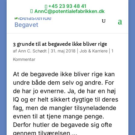
+45 23 93 48 41
AnnC@potentialefabrikken.dk
3 grunde til at begavede ikke bliver rige
af
Ann C. Schødt
|
31. maj 2018
|
Job & Karriere
|
1
Kommentar
At de begavede ikke bliver rige kan
undre både dem selv og andre. For
de har jo evnerne. Ja, de har en høj
IQ og er helt sikkert dygtige til deres
fag, men de mangler tilsyneladende
evnen til at tjene mange penge.
Derfor hutler de begavede sig ofte
gennem tilværelsen,...