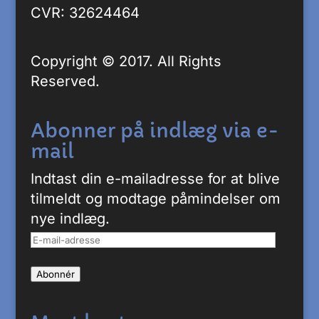
CVR: 32624464
Copyright © 2017. All Rights
Reserved.
Abonner på indlæg via e-
mail
Indtast din e-mailadresse for at blive
tilmeldt og modtage påmindelser om
nye indlæg.
E-
mail-
Abonnér
adresse