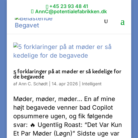
+45 23 93 48 41
AnnC@potentialefabrikken.dk
5 forklaringer på at møder er så kedelige for
de begavede
af
Ann C. Schødt
|
14. apr 2026
|
Intelligent
Møder, møder, møder… En af mine
højt begavede venner bad Copilot
opsummere ugen, og fik følgende
svar: 🔥 Ugentlig Roast: “Det Var Kun
Et Par Møder (Løgn)” Sidste uge var