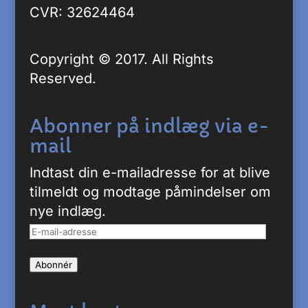
CVR: 32624464
Copyright © 2017. All Rights
Reserved.
Abonner på indlæg via e-
mail
Indtast din e-mailadresse for at blive
tilmeldt og modtage påmindelser om
nye indlæg.
E-
mail-
Abonnér
adresse