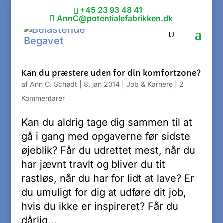
+45 23 93 48 41
AnnC@potentialefabrikken.dk
Kan du præstere uden for din komfortzone?
af
Ann C. Schødt
|
8. jan 2014
|
Job & Karriere
|
2
Kommentarer
Kan du aldrig tage dig sammen til at
gå i gang med opgaverne før sidste
øjeblik? Får du udrettet mest, når du
har jævnt travlt og bliver du tit
rastløs, når du har for lidt at lave? Er
du umuligt for dig at udføre dit job,
hvis du ikke er inspireret? Får du
dårlig...