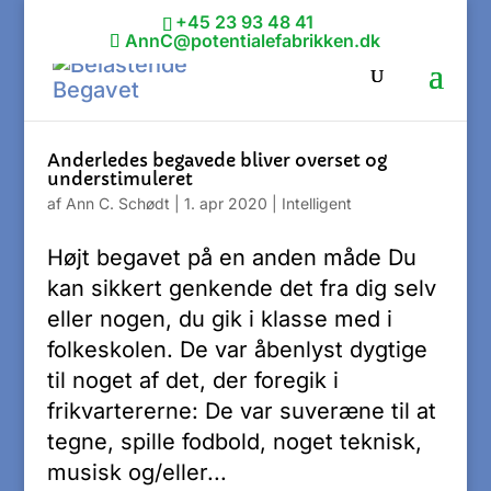
+45 23 93 48 41
AnnC@potentialefabrikken.dk
Anderledes begavede bliver overset og
understimuleret
af
Ann C. Schødt
|
1. apr 2020
|
Intelligent
Højt begavet på en anden måde Du
kan sikkert genkende det fra dig selv
eller nogen, du gik i klasse med i
folkeskolen. De var åbenlyst dygtige
til noget af det, der foregik i
frikvartererne: De var suveræne til at
tegne, spille fodbold, noget teknisk,
musisk og/eller...