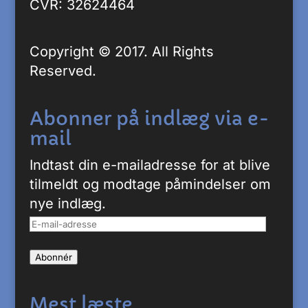
CVR: 32624464
Copyright © 2017. All Rights
Reserved.
Abonner på indlæg via e-
mail
Indtast din e-mailadresse for at blive
tilmeldt og modtage påmindelser om
nye indlæg.
E-
mail-
Abonnér
adresse
Mest læste