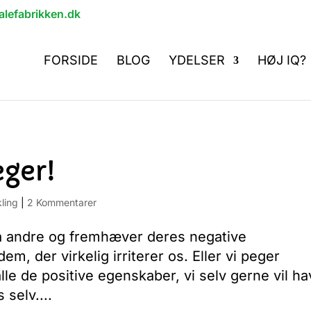
lefabrikken.dk
FORSIDE
BLOG
YDELSER
HØJ IQ?
eger!
kling
|
2 Kommentarer
å andre og fremhæver deres negative
m, der virkelig irriterer os. Eller vi peger
e de positive egenskaber, vi selv gerne vil ha
selv....