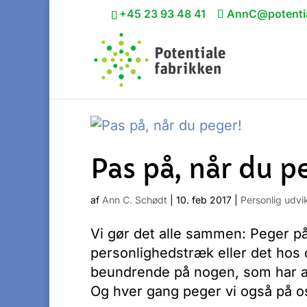
+45 23 93 48 41
AnnC@potentia
Pas på, når du p
af
Ann C. Schødt
|
10. feb 2017
|
Personlig udvi
Vi gør det alle sammen: Peger p
personlighedstræk eller det hos de
beundrende på nogen, som har all
Og hver gang peger vi også på os 