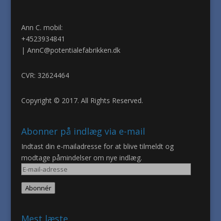
Ann C. mobil:
+4523934841
|
AnnC@potentialefabrikken.dk
CVR: 32624464
Copyright © 2017. All Rights Reserved.
Abonner på indlæg via e-mail
Indtast din e-mailadresse for at blive tilmeldt og
modtage påmindelser om nye indlæg.
E-
mail-
Abonnér
adresse
Mest læste