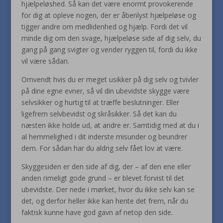
hjælpeløshed. Så kan det være enormt provokerende
for dig at opleve nogen, der er åbenlyst hjælpeløse og
tigger andre om medlidenhed og hjælp. Fordi det vil
minde dig om den svage, hjælpeløse side af dig selv, du
gang på gang svigter og vender ryggen til, fordi du ikke
vil være sådan.
Omvendt hvis du er meget usikker på dig selv og tvivler
på dine egne evner, så vil din ubevidste skygge være
selvsikker og hurtig til at træffe beslutninger. Eller
ligefrem selvbevidst og skråsikker. Så det kan du
næsten ikke holde ud, at andre er. Samtidig med at du i
al hemmelighed i dit inderste misunder og beundrer
dem. For sådan har du aldrig selv fået lov at være.
Skyggesiden er den side af dig, der – af den ene eller
anden rimeligt gode grund – er blevet forvist til det
ubevidste. Der nede i mørket, hvor du ikke selv kan se
det, og derfor heller ikke kan hente det frem, når du
faktisk kunne have god gavn af netop den side.