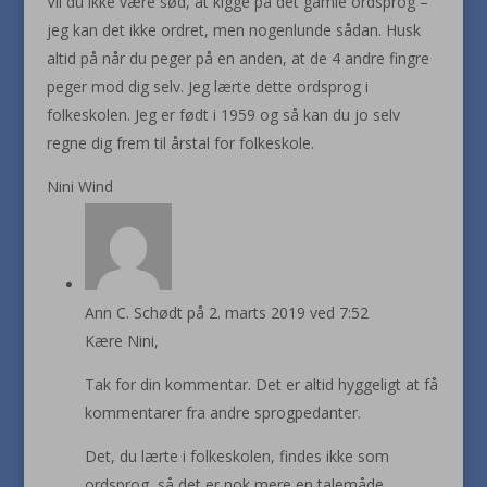
Vil du ikke være sød, at kigge på det gamle ordsprog –
jeg kan det ikke ordret, men nogenlunde sådan. Husk
altid på når du peger på en anden, at de 4 andre fingre
peger mod dig selv. Jeg lærte dette ordsprog i
folkeskolen. Jeg er født i 1959 og så kan du jo selv
regne dig frem til årstal for folkeskole.
Nini Wind
Ann C. Schødt
på 2. marts 2019 ved 7:52
Kære Nini,
Tak for din kommentar. Det er altid hyggeligt at få
kommentarer fra andre sprogpedanter.
Det, du lærte i folkeskolen, findes ikke som
ordsprog, så det er nok mere en talemåde.