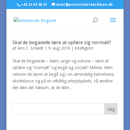
+45 23 93 48 41
AnnC@potentialefabrikken.dk
Skal de begavede lære at opføre sig normalt?
af
Ann C. Schødt
|
9. aug 2018
|
Intelligent
Skal de begavede – børn, unge og voksne – lære at
opføre sig “normalt” og begå sig socialt? Måske. Men
selvom de lærer at begå sig i en almindelig børnehave,
skoleklasse og på en vilkårlig arbejdsplads, så ændrer
det ikke det faktum, at de ikke...