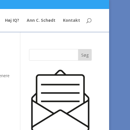
Høj IQ?
Ann C. Schødt
Kontakt
senere