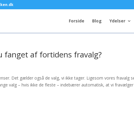
kken.dk
Forside
Blog
Ydelser
 fanget af fortidens fravalg?
venser. Det gælder også de valg, vi ikke tager. Ligesom vores fravalg 
nge valg – hvis ikke de fleste – indebærer automatisk, at vi fravælger