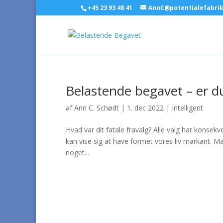
+45 23 93 48 41
AnnC@potentialefabri
Belastende begavet – er du
af
Ann C. Schødt
|
1. dec 2022
|
Intelligent
Hvad var dit fatale fravalg? Alle valg har konsek
kan vise sig at have formet vores liv markant. Ma
noget...