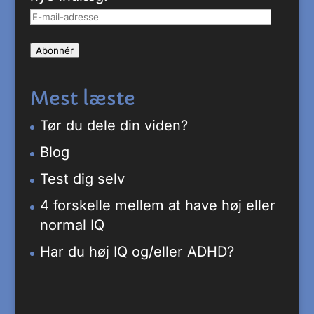
E-
mail-
Abonnér
adresse
Mest læste
Tør du dele din viden?
Blog
Test dig selv
4 forskelle mellem at have høj eller
normal IQ
Har du høj IQ og/eller ADHD?