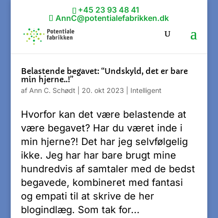
+45 23 93 48 41
AnnC@potentialefabrikken.dk
Belastende begavet: “Undskyld, det er bare
min hjerne..!”
af
Ann C. Schødt
|
20. okt 2023
|
Intelligent
Hvorfor kan det være belastende at
være begavet? Har du været inde i
min hjerne?! Det har jeg selvfølgelig
ikke. Jeg har har bare brugt mine
hundredvis af samtaler med de bedst
begavede, kombineret med fantasi
og empati til at skrive de her
blogindlæg. Som tak for...