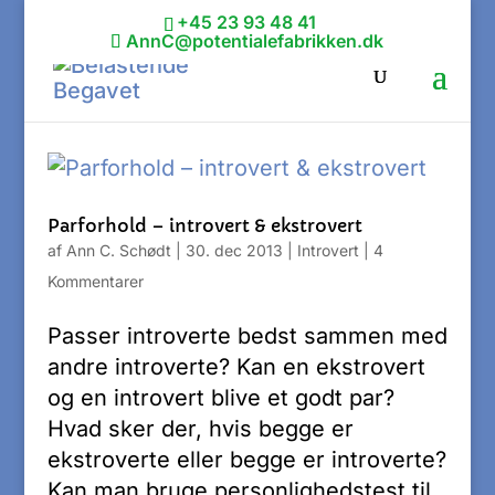
+45 23 93 48 41
AnnC@potentialefabrikken.dk
Parforhold – introvert & ekstrovert
af
Ann C. Schødt
|
30. dec 2013
|
Introvert
|
4
Kommentarer
Passer introverte bedst sammen med
andre introverte? Kan en ekstrovert
og en introvert blive et godt par?
Hvad sker der, hvis begge er
ekstroverte eller begge er introverte?
Kan man bruge personlighedstest til