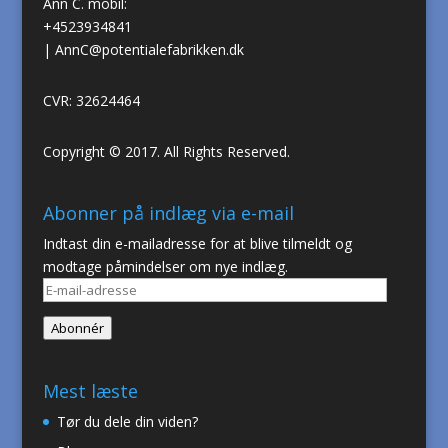
Ann C. mobil:
+4523934841
|
AnnC@potentialefabrikken.dk
CVR: 32624464
Copyright © 2017. All Rights Reserved.
Abonner på indlæg via e-mail
Indtast din e-mailadresse for at blive tilmeldt og
modtage påmindelser om nye indlæg.
E-
mail-
Abonnér
adresse
Mest læste
Tør du dele din viden?