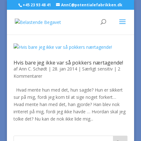
+45 23 93 48 41
AnnC@potentialefabrikken.dk
Hvis bare jeg ikke var så pokkers nærtagende!
af
Ann C. Schødt
|
28. jan 2014
|
Særligt sensitiv
|
2
Kommentarer
Hvad mente hun med det, hun sagde? Hun er sikkert
sur på mig, fordi jeg kom til at sige noget forkert…
Hvad mente han med det, han gjorde? Han blev nok
irriteret på mig, fordi jeg ikke havde … Hvordan skal jeg
tolke det? Nu kan de nok ikke lide mig...