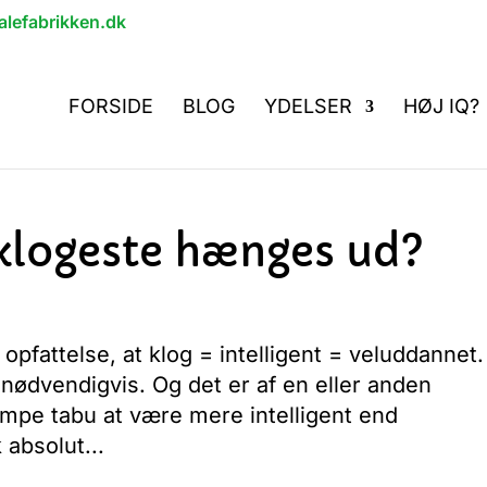
lefabrikken.dk
FORSIDE
BLOG
YDELSER
HØJ IQ?
 klogeste hænges ud?
opfattelse, at klog = intelligent = veluddannet.
nødvendigvis. Og det er af en eller anden
æmpe tabu at være mere intelligent end
 absolut...