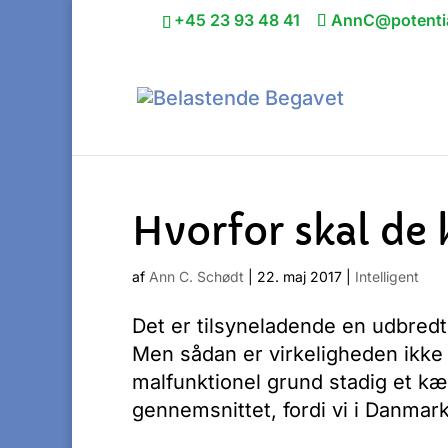
+45 23 93 48 41
AnnC@potentia
Hvorfor skal de
af
Ann C. Schødt
|
22. maj 2017
|
Intelligent
Det er tilsyneladende en udbredt 
Men sådan er virkeligheden ikke 
malfunktionel grund stadig et k
gennemsnittet, fordi vi i Danmark