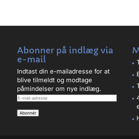
Abonner på indlæg via
M
e-mail
Indtast din e-mailadresse for at
blive tilmeldt og modtage
påmindelser om nye indlæg.
E-
mail-
Abonnér
adresse