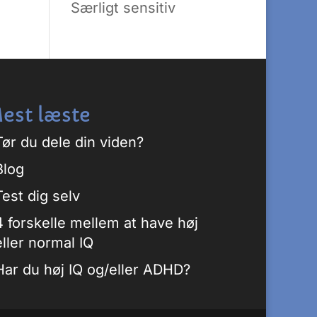
Særligt sensitiv
est læste
Tør du dele din viden?
Blog
Test dig selv
4 forskelle mellem at have høj
eller normal IQ
Har du høj IQ og/eller ADHD?