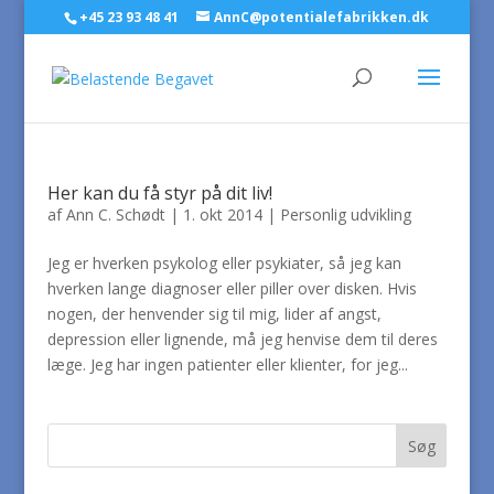
+45 23 93 48 41
AnnC@potentialefabrikken.dk
Her kan du få styr på dit liv!
af
Ann C. Schødt
|
1. okt 2014
|
Personlig udvikling
Jeg er hverken psykolog eller psykiater, så jeg kan
hverken lange diagnoser eller piller over disken. Hvis
nogen, der henvender sig til mig, lider af angst,
depression eller lignende, må jeg henvise dem til deres
læge. Jeg har ingen patienter eller klienter, for jeg...