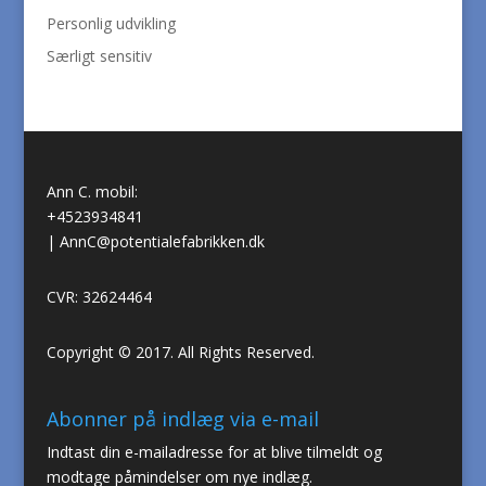
Personlig udvikling
Særligt sensitiv
Ann C. mobil:
+4523934841
|
AnnC@potentialefabrikken.dk
CVR: 32624464
Copyright © 2017. All Rights Reserved.
Abonner på indlæg via e-mail
Indtast din e-mailadresse for at blive tilmeldt og
modtage påmindelser om nye indlæg.