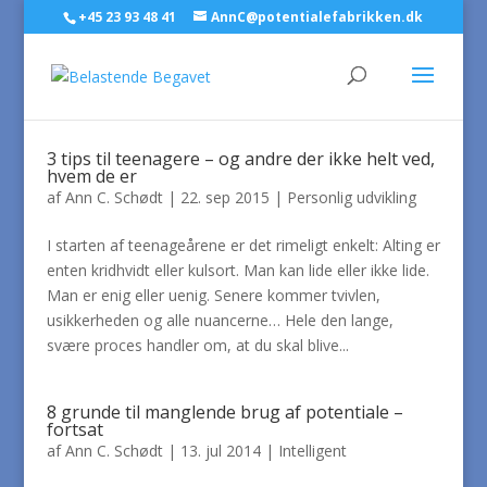
+45 23 93 48 41
AnnC@potentialefabrikken.dk
3 tips til teenagere – og andre der ikke helt ved,
hvem de er
af
Ann C. Schødt
|
22. sep 2015
|
Personlig udvikling
I starten af teenageårene er det rimeligt enkelt: Alting er
enten kridhvidt eller kulsort. Man kan lide eller ikke lide.
Man er enig eller uenig. Senere kommer tvivlen,
usikkerheden og alle nuancerne… Hele den lange,
svære proces handler om, at du skal blive...
8 grunde til manglende brug af potentiale –
fortsat
af
Ann C. Schødt
|
13. jul 2014
|
Intelligent