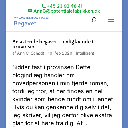
+45 23 93 48 41
AnnC@potentialefabrikken.dk
Belastende begavet – enlig kvinde i
provinsen
af
Ann C. Schødt
|
10. feb 2020
|
Intelligent
Sidder fast i provinsen Dette
blogindlæg handler om
hovedpersonen i min fjerde roman,
fordi jeg tror, at der findes en del
kvinder som hende rundt om i landet.
Hvis du kan genkende dig selv i det,
jeg skriver, vil jeg derfor blive ekstra
glad for at høre fra dig. Af...