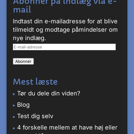
Abonner på indlæg via e-
mail
Indtast din e-mailadresse for at blive
tilmeldt og modtage påmindelser om
nye indlæg.
E-
mail-
Abonnér
adresse
Mest læste
Tør du dele din viden?
Blog
Test dig selv
4 forskelle mellem at have høj eller